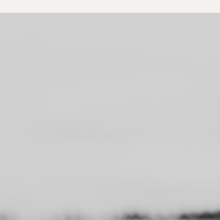
Développement neuromoteur
La praticienne propose des
processus de mouvements
inhabituels par son toucher et parfois
par la parole. Des schémas connus
ou nouveaux sont amenés en
douceur