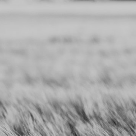
Le mouvement attentif
I
l permet de rentrer dans un cercle
vertueux; le mouvement organise le
cerveau , le cerveau organise le
mouvement. La praticienne aide à
suspendre l’action inconfortable et
inefficace pour une action agréable,
facile