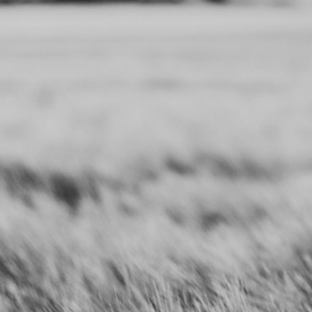
Lenteur et variations
Les mouvements sont organisés
dans l’écoute et l’attention. En
lenteur et effectués dans une faible
densité, ils sollicitent
particulièrement la plasticité du
système nerveux