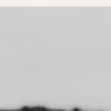
Dialogue entre 2 systèmes nerveux
Nous sommes plus que la somme
des parties , nous sommes un tout
indivisible. Par le toucher un dialogue
s’ouvre , touchant/touché-e entre la
praticienne et l’élève