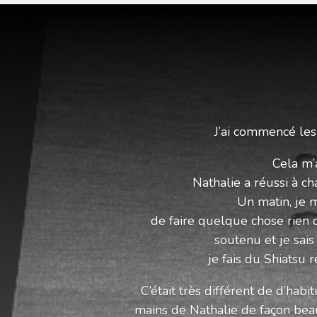
J’ai commencé les
Cela m’
Nathalie a réussi à c
Un matin, je 
de faire quelque chose rien 
soutenu et je sais
je fais du Shiatsu
C’était très différent de d’hab
mains de Nathalie
de façon bea