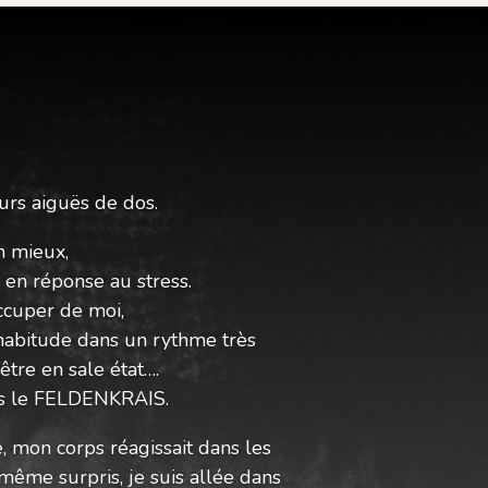
urs aiguës de dos.
en mieux,
 en réponse au stress.
ccuper de moi,
d’habitude dans un rythme très
être en sale état….
rs le FELDENKRAIS.
, mon corps réagissait dans les
’a même
surpris, je suis allée dans