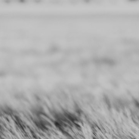
Apprendre à apprendre
Cette capacité est stimulée en
créant un différentiel dans la
perception et la sensation
Régulation et auto-régulation