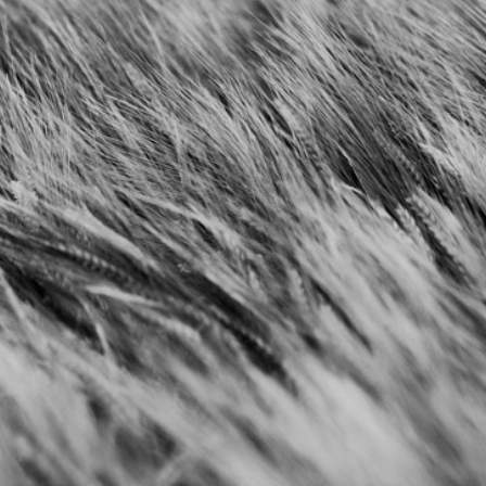
Le système nerveux cherche
l’organisation optimale : boucle
d’auto-régulation. Nous avons la
capacité de changer nos schémas
d’action en fonction de ce que nous
sentons (Feedback) et de ce que
nous projetons (Feedforward)
pendant le déroulement du
mouvement