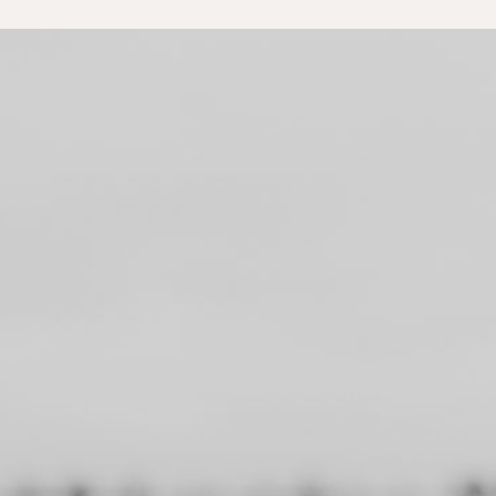
Un Toucher d'écoute
l
e toucher de la praticienne est
informatif; la personne ou « élève »
écoutée, et perçue tourne son
attention vers elle-même.
Elle est informée de son état de
corps