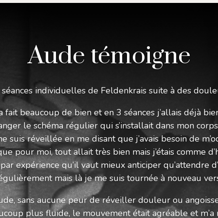
Aude témoigne
 séances individuelles de Feldenkrais suite à des
doule
a fait beaucoup de bien et en 3
séances j’allais déjà bi
hanger le
schéma régulier qui s’installait dans mon corps
me suis réveillée en me disant que j’avais besoin de
m’o
que pour moi, tout
allait très bien mais j’étais comme 
 par expérience qu’il vaut mieux anticiper
qu’attendre d’
 régulièrement
mais là je me suis tournée à nouveau ve
itude, sans aucune peur de réveiller
douleur ou angoisse
ucoup plus fluide, le mouvement était agréable et m