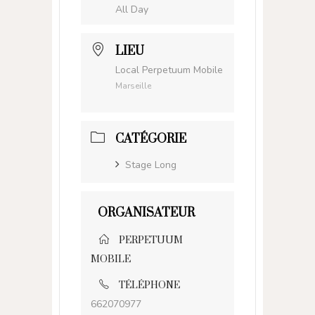
All Day
LIEU
Local Perpetuum Mobile
Marseille
CATÉGORIE
Stage Long
ORGANISATEUR
PERPETUUM
MOBILE
TÉLÉPHONE
662070977