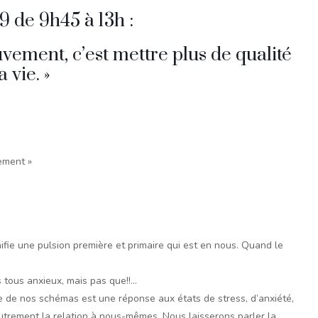
 de 9h45 à 13h :
vement, c’est mettre plus de qualité
 vie. »
ement »
nifie une pulsion première et primaire qui est en nous. Quand le
 tous anxieux, mais pas que!!…
e de nos schémas est une réponse aux états de stress, d’anxiété,
autrement la relation à nous-mêmes. Nous laisserons parler la