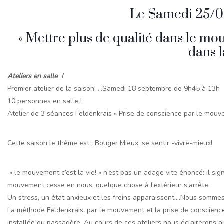
Le Samedi 25/09
« Mettre plus de qualité dans le mou
dans la
Ateliers en salle !
Premier atelier de la saison! …Samedi 18 septembre de 9h45 à 13h
10 personnes en salle !
Atelier de 3 séances Feldenkrais « Prise de conscience par le mouv
Cette saison le thème est : Bouger Mieux, se sentir -vivre-mieux!
» le mouvement c’est la vie! » n’est pas un adage vite énoncé: il sig
mouvement cesse en nous, quelque chose à l’extérieur s’arrête.
Un stress, un état anxieux et les freins apparaissent….Nous sommes
La méthode Feldenkrais, par le mouvement et la prise de conscienc
installée ou passagère. Au cours de ces ateliers nous éclairerons 