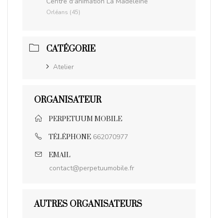
Centre d'animation La Madeleine
Orléans (45)
CATÉGORIE
Atelier
ORGANISATEUR
PERPETUUM MOBILE
662070977
TÉLÉPHONE
EMAIL
contact@perpetuumobile.fr
AUTRES ORGANISATEURS